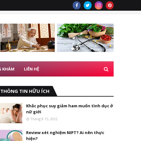
G KHÁM
LIÊN HỆ
THÔNG TIN HỮU ÍCH
Khắc phục suy giảm ham muốn tình dục ở
nữ giới
Tháng 8 15, 2022
Review xét nghiệm NIPT? Ai nên thực
hiện?