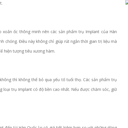
t.
ạo xoắn ốc thông minh nên các sản phẩm trụ Implant của Hàn
 chóng. Điều này không chỉ giúp rút ngắn thời gian trị liệu mà
để hiện tượng tiêu xương hàm.
 không thì không thể bỏ qua yếu tố tuổi thọ. Các sản phẩm trụ
 loại trụ Implant có độ bền cao nhất. Nếu được chăm sóc, giữ
t đến từ Hàn Quốc lại có giá tiết kiệm hơn so với những dòng