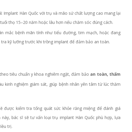
i
: Implant Hàn Quốc với trụ và mão sứ chất lượng cao mang lại
ó tuổi thọ 15–20 năm hoặc lâu hơn nếu chăm sóc đúng cách.
ân mắc bệnh mãn tính như tiểu đường, tim mạch, hoặc đang
 tra kỹ lưỡng trước khi trồng implant để đảm bảo an toàn.
n theo tiêu chuẩn y khoa nghiêm ngặt, đảm bảo
an toàn, thẩm
àu kinh nghiệm giám sát, giúp bệnh nhân yên tâm từ lúc thăm
ẽ được kiểm tra tổng quát sức khỏe răng miệng để đánh giá
 này, bác sĩ sẽ tư vấn loại trụ implant Hàn Quốc phù hợp, lựa
ều trị.