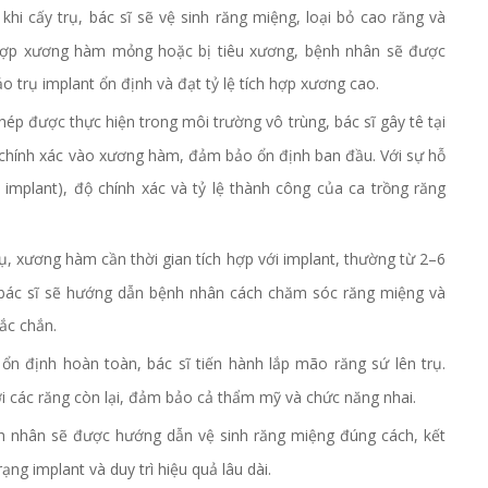
khi cấy trụ, bác sĩ sẽ vệ sinh răng miệng, loại bỏ cao răng và
g hợp xương hàm mỏng hoặc bị tiêu xương, bệnh nhân sẽ được
trụ implant ổn định và đạt tỷ lệ tích hợp xương cao.
hép được thực hiện trong môi trường vô trùng, bác sĩ gây tê tại
chính xác vào xương hàm, đảm bảo ổn định ban đầu. Với sự hỗ
implant), độ chính xác và tỷ lệ thành công của ca trồng răng
rụ, xương hàm cần thời gian tích hợp với implant, thường từ 2–6
, bác sĩ sẽ hướng dẫn bệnh nhân cách chăm sóc răng miệng và
ắc chắn.
 ổn định hoàn toàn, bác sĩ tiến hành lắp mão răng sứ lên trụ.
i các răng còn lại, đảm bảo cả thẩm mỹ và chức năng nhai.
 nhân sẽ được hướng dẫn vệ sinh răng miệng đúng cách, kết
rạng implant và duy trì hiệu quả lâu dài.