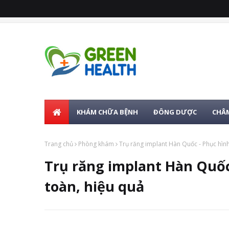
KHÁM CHỮA BỆNH
ĐÔNG DƯỢC
CHÂM
Trang chủ
Phòng khám
Trụ răng implant Hàn Quốc - Phục hìn
Trụ răng implant Hàn Quốc
toàn, hiệu quả