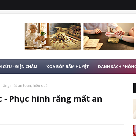
 CỨU - ĐIỆN CHÂM
XOA BÓP BẤM HUYỆT
DANH SÁCH PHÒN
h răng mất an toàn, hiệu quả
 - Phục hình răng mất an