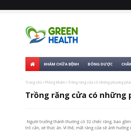
KHÁM CHỮA BỆNH
ĐÔNG DƯỢC
CHÂM
Trang chủ
Phòng khám
Trồng răng cửa có những phương phá
Trồng răng cửa có những
Người trưởng thành thường có 32 chiếc răng, bao gồm 
trò cắn, xé thức ăn. Vì thế, mất răng cửa sẽ ảnh hưởng đ