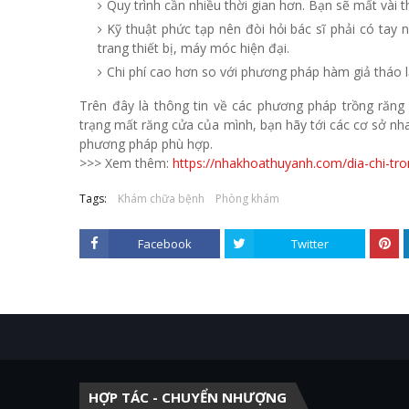
Quy trình cần nhiều thời gian hơn. Bạn sẽ mất vài
Kỹ thuật phức tạp nên đòi hỏi bác sĩ phải có tay
trang thiết bị, máy móc hiện đại.
Chi phí cao hơn so với phương pháp hàm giả tháo lắ
Trên đây là thông tin về các phương pháp trồng răng 
trạng mất răng cửa của mình, bạn hãy tới các cơ sở nh
phương pháp phù hợp.
>>> Xem thêm:
https://nhakhoathuyanh.com/dia-chi-tro
Tags:
Khám chữa bệnh
Phòng khám
Facebook
Twitter
HỢP TÁC - CHUYỂN NHƯỢNG