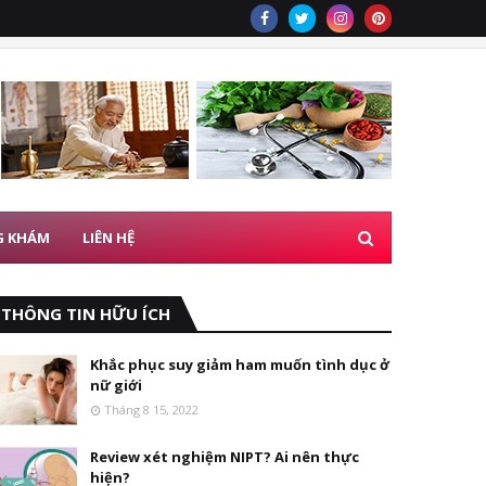
G KHÁM
LIÊN HỆ
THÔNG TIN HỮU ÍCH
Khắc phục suy giảm ham muốn tình dục ở
nữ giới
Tháng 8 15, 2022
Review xét nghiệm NIPT? Ai nên thực
hiện?