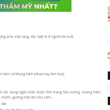
 ai bị mất răng, đặc biệt là ở người lớn tuổi.
 nền hàm và khung hàm (nhựa hay kim loại)
ó tác dụng ngăn chặn được tình trạng tiêu xương. Xương hàm
nướu, móm, gương mặt lão hóa sớm…
 dai.
a lắp vào thường xuyên.