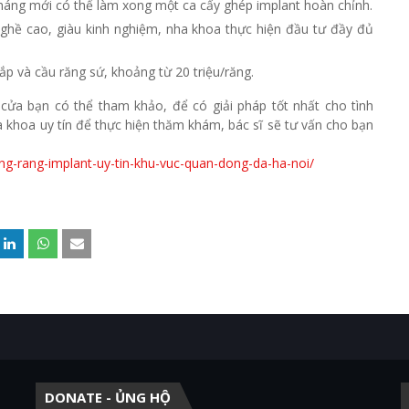
 tháng mới có thể làm xong một ca cấy ghép implant hoàn chỉnh.
 nghề cao, giàu kinh nghiệm, nha khoa thực hiện đầu tư đầy đủ
p và cầu răng sứ, khoảng từ 20 triệu/răng.
cửa bạn có thể tham khảo, để có giải pháp tốt nhất cho tình
a khoa uy tín để thực hiện thăm khám, bác sĩ sẽ tư vấn cho bạn
ng-rang-implant-uy-tin-khu-vuc-quan-dong-da-ha-noi/
DONATE - ỦNG HỘ