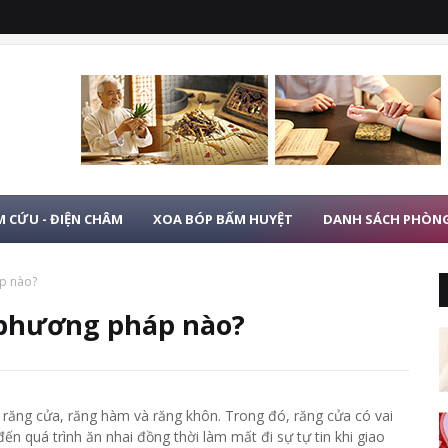
 CỨU - ĐIỆN CHÂM
XOA BÓP BẤM HUYỆT
DANH SÁCH PHÒN
p nào?
 phương pháp nào?
răng cửa, răng hàm và răng khôn. Trong đó, răng cửa có vai
ến quá trình ăn nhai đồng thời làm mất đi sự tự tin khi giao