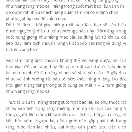
như niềng răng mắc cài, niềng trong suốt mất bao lâu vẫn vấn
đề được rất nhiều khách hàng quan tâm khi có ý định chọn
phương pháp này để chỉnh nha.
Để biết được thời gian niềng mất bao lâu, bạn sẽ cần hiểu
được nguyên lý điều trị của phương pháp này. Bởi niềng trong
suốt cũng giống như niềng mắc cài, sẽ dùng lực từ khí cụ để
kéo đẩy, làm dịch chuyển răng và sắp xếp các răng về đúng vị
trí trên cung hàm.
Việc làm răng dịch chuyển không thể vội vàng được, sẽ cần
thời gian để các răng thay đổi vị trí một cách từ từ. Nếu dùng
lực quá mạnh để làm răng nhanh về vị trí yêu cầu sẽ gây đau
nhức và ảnh hưởng rất xấu tới sức khỏe răng miệng. Do đó,
thời gian niềng răng trong suốt cũng sẽ mất 1 – 2 năm giống
như niềng răng mắc cài.
Thực tế điều trị, niềng trong suốt mất bao lâu sẽ phụ thuộc rất
nhiều vào tình trạng răng miệng, mức độ sai lệch của răng ở
từng người. Nếu răng khấp khểnh, sai lệch ít, thời gian niềng sẽ
kết thúc sớm. Ngược lại, nếu người nào gặp phải tình trạng
răng mọc lệch lạc nhiều, sai khớp cắn phức tạp, việc dịch