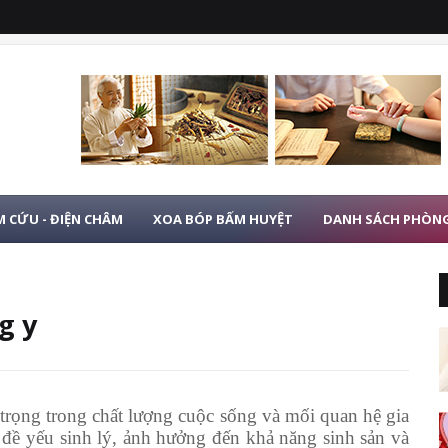
 CỨU - ĐIỆN CHÂM
XOA BÓP BẤM HUYỆT
DANH SÁCH PHÒN
g y
trọng trong chất lượng cuộc sống và mối quan hệ gia
 đề yếu sinh lý, ảnh hưởng đến khả năng sinh sản và