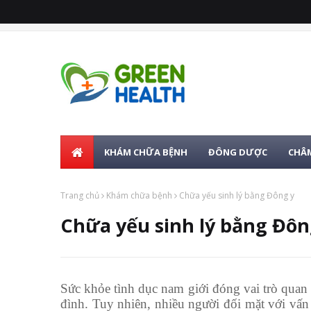
KHÁM CHỮA BỆNH
ĐÔNG DƯỢC
CHÂM
Trang chủ
Khám chữa bệnh
Chữa yếu sinh lý bằng Đông y
Chữa yếu sinh lý bằng Đôn
Sức khỏe tình dục nam giới đóng vai trò quan 
đình. Tuy nhiên, nhiều người đối mặt với vấn