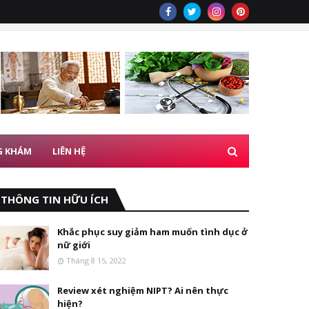
G KHÁM
LIÊN HỆ
THÔNG TIN HỮU ÍCH
Khắc phục suy giảm ham muốn tình dục ở
nữ giới
Tháng 8 15, 2022
Review xét nghiệm NIPT? Ai nên thực
hiện?