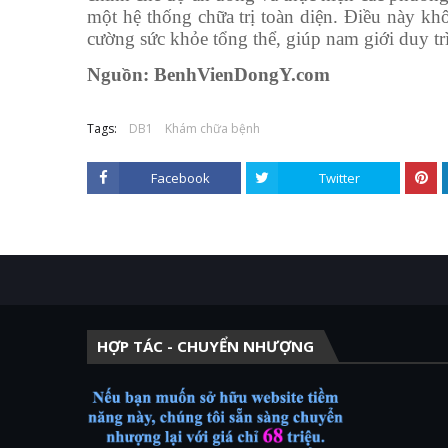
một hệ thống chữa trị toàn diện. Điều này khô
cường sức khỏe tổng thể, giúp nam giới duy tr
Nguồn: BenhVienDongY.com
Tags:
DB1
Khám chữa bệnh
Facebook
Twitter
HỢP TÁC - CHUYỂN NHƯỢNG